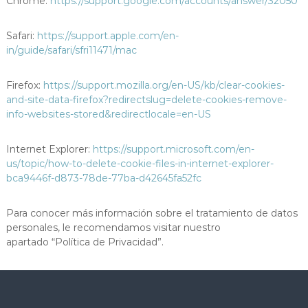
Chrome:
https://support.google.com/accounts/answer/32050
Safari:
https://support.apple.com/en-
in/guide/safari/sfri11471/mac
Firefox:
https://support.mozilla.org/en-US/kb/clear-cookies-
and-site-data-firefox?redirectslug=delete-cookies-remove-
info-websites-stored&redirectlocale=en-US
Internet Explorer:
https://support.microsoft.com/en-
us/topic/how-to-delete-cookie-files-in-internet-explorer-
bca9446f-d873-78de-77ba-d42645fa52fc
Para conocer más información sobre el tratamiento de datos
personales, le recomendamos visitar nuestro
apartado “Política de Privacidad”.