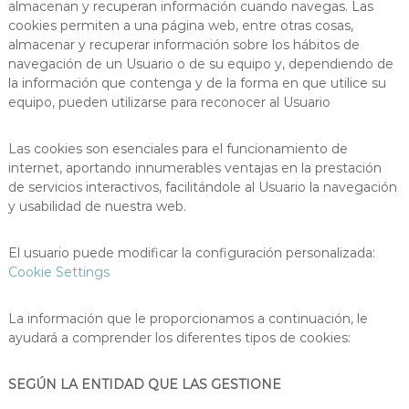
almacenan y recuperan información cuando navegas. Las
e
i
cookies permiten a una página web, entre otras cosas,
d
n
almacenar y recuperar información sobre los hábitos de
.
M
T
navegación de un Usuario o de su equipo y, dependiendo de
a
e
la información que contenga y de la forma en que utilice su
r
d
equipo, pueden utilizarse para reconocer al Usuario
a
r
p
i
i
Las cookies son esenciales para el funcionamiento de
a
d
internet, aportando innumerables ventajas en la prestación
s
de servicios interactivos, facilitándole al Usuario la navegación
i
y usabilidad de nuestra web.
n
d
i
El usuario puede modificar la configuración personalizada:
v
Cookie Settings
i
d
u
La información que le proporcionamos a continuación, le
a
ayudará a comprender los diferentes tipos de cookies:
l
e
s
SEGÚN LA ENTIDAD QUE LAS GESTIONE
,
p