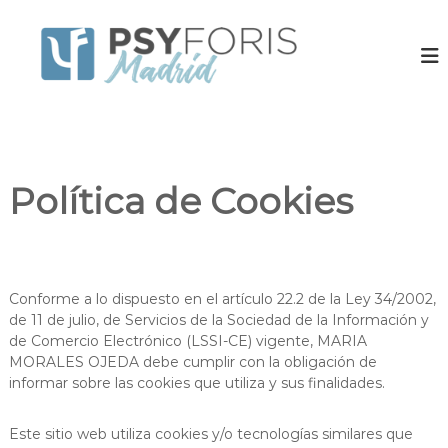
S
a
P
E
q
l
s
u
t
y
i
a
f
p
r
o
o
a
d
r
l
e
i
p
c
Política de Cookies
s
o
s
i
n
P
c
t
s
ó
e
l
i
n
o
c
Conforme a lo dispuesto en el artículo 22.2 de la Ley 34/2002,
g
i
ó
o
de 11 de julio, de Servicios de la Sociedad de la Información y
d
s
de Comercio Electrónico (LSSI-CE) vigente, MARIA
l
o
e
MORALES OJEDA debe cumplir con la obligación de
o
n
informar sobre las cookies que utiliza y sus finalidades.
g
M
a
o
d
Este sitio web utiliza cookies y/o tecnologías similares que
s
r