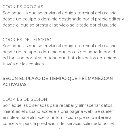
a
COOKIES PROPIAS
r
Son aquellas que se envían al equipo terminal del usuario
e
desde un equipo o dominio gestionado por el propio editor y
j
desde el que se presta el servicio solicitado por el usuario
a
y
n
COOKIES DE TERCERO
e
Son aquellas que se envían al equipo terminal del usuario
u
r
desde un equipo o dominio que no es gestionado por el
o
editor, sino por otra entidad que trata los datos obtenidos a
p
través de las cookies.
s
i
c
SEGÚN EL PLAZO DE TIEMPO QUE PERMANEZCAN
o
ACTIVADAS
l
o
g
COOKIES DE SESIÓN
í
Son aquellas diseñadas para recabar y almacenar datos
a
mientras el usuario accede a una página web. Se suelen
.
emplear para almacenar información que solo interesa
conservar para la prestación del servicio solicitado por el