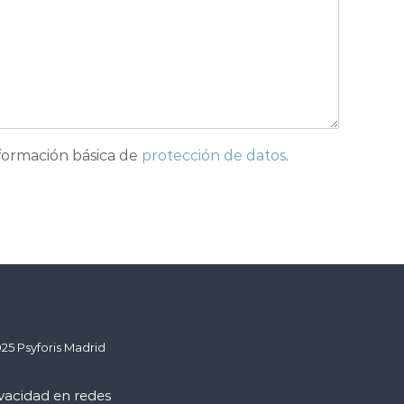
nformación básica de
protección de datos
.
25 Psyforis Madrid
ivacidad en redes