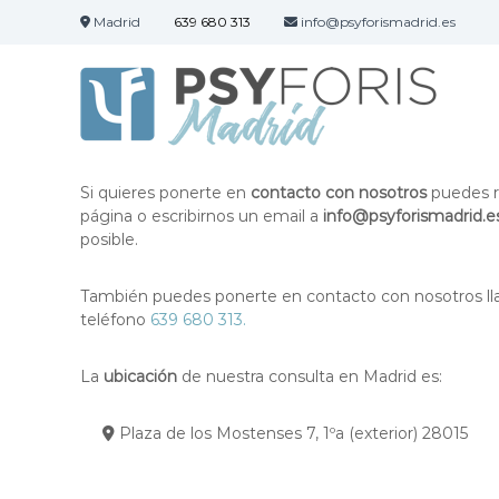
S
Madrid
639 680 313
info@psyforismadrid.es
a
P
E
l
s
q
t
u
a
y
i
r
f
p
a
o
o
l
r
Si quieres ponerte en
contacto con nosotros
puedes re
d
c
i
página o escribirnos un email a
info@psyforismadrid.e
e
o
posible.
s
p
n
P
s
t
i
e
s
También puedes ponerte en contacto con nosotros l
c
n
teléfono
639 680 313.
i
ó
i
c
l
d
ó
La
ubicación
de nuestra consulta en Madrid es:
o
o
l
g
o
o
Plaza de los Mostenses 7, 1ºa (exterior) 28015
g
s
e
o