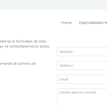
Home
Especialidades
llenar el formulario de esta
s
y te contestaremos lo antes
N
o
m
T
b
lamando al número de
e
r
l
e
E
e
*
m
f
a
o
E
i
n
s
l
o
c
*
*
r